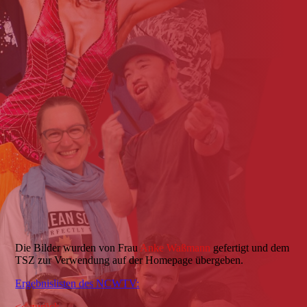
Martina_Sommer2jpg
Martina_Sommer1
Die Bilder wurden von Frau
Anke Waßmann
gefertigt und dem
TSZ zur Verwendung auf der Homepage übergeben.
Ergebnislisten des NCWTV:
<< zurück