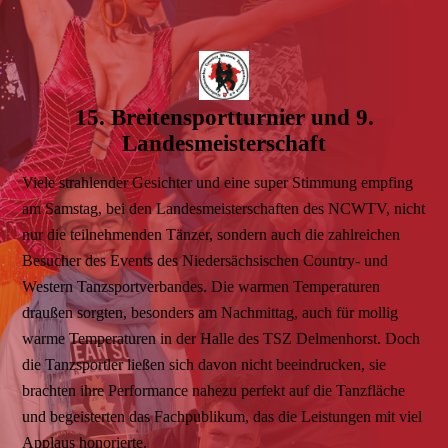
15. Breitensportturnier und 9.
Landesmeisterschaft
Viele strahlender Gesichter und eine super Stimmung empfing
am Samstag, bei den Landesmeisterschaften des NCWTV, nicht
nur die teilnehmenden Tänzer, sondern auch die zahlreichen
Besucher des Events des Niedersächsischen Country- und
Western Tanzsportverbandes. Die warmen Temperaturen
draußen sorgten, besonders am Nachmittag, auch für mollig
warme Temperaturen in der Halle des TSZ Delmenhorst. Doch
die Tanzsportler ließen sich davon nicht beeindrucken, sie
brachten ihre Performance nahezu perfekt auf die Tanzfläche
und begeisterten das Fachpublikum, das die Leistungen mit viel
Applaus honorierte.