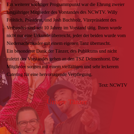
Ein weiterer wichtiger Programmpunkt war die Ehrung zweier
langjähriger Mitglieder des Vorstandes des NCWTV. Willy
Fröhlich, Präsident, und Josh Buchholz, Vizepräsident des
Verbandes sind seit 10 Jahren im Vorstand tätig. Ihnen wurde
nicht nur eine Urkunde überreicht, jeder der beiden wurde vom
Niedersachenkader mit einem eigenen Tanz überrascht.
Ein besonderer Dank der Tänzer, des Publikums und nicht
zuletzt des Vorstandes gehen an den TSZ Delmenhorst. Die
Mitglieder sorgten mit einem vielfältigen und sehr leckerem
Catering für eine hervorragende Verpflegung.
Text: NCWTV
Unsere Tänzer