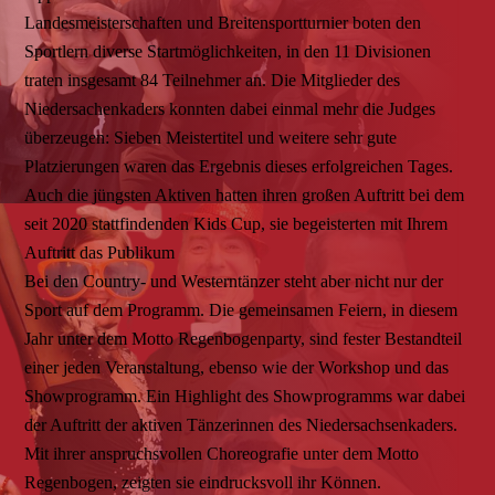
Landesmeisterschaften und Breitensportturnier boten den
Sportlern diverse Startmöglichkeiten, in den 11 Divisionen
traten insgesamt 84 Teilnehmer an. Die Mitglieder des
Niedersachenkaders konnten dabei einmal mehr die Judges
überzeugen: Sieben Meistertitel und weitere sehr gute
Platzierungen waren das Ergebnis dieses erfolgreichen Tages.
Auch die jüngsten Aktiven hatten ihren großen Auftritt bei dem
seit 2020 stattfindenden Kids Cup, sie begeisterten mit Ihrem
Auftritt das Publikum
Bei den Country- und Westerntänzer steht aber nicht nur der
Sport auf dem Programm. Die gemeinsamen Feiern, in diesem
Jahr unter dem Motto Regenbogenparty, sind fester Bestandteil
einer jeden Veranstaltung, ebenso wie der Workshop und das
Showprogramm. Ein Highlight des Showprogramms war dabei
der Auftritt der aktiven Tänzerinnen des Niedersachsenkaders.
Mit ihrer anspruchsvollen Choreografie unter dem Motto
Regenbogen, zeigten sie eindrucksvoll ihr Können.