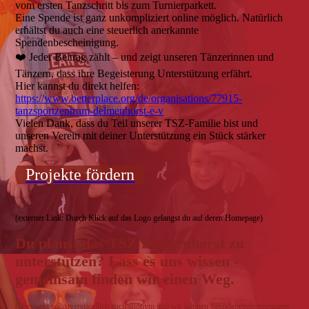
vom ersten Tanzschritt bis zum Turnierparkett.
Eine Spende ist ganz unkompliziert online möglich. Natürlich
erhältst du auch eine steuerlich anerkannte
Spendenbescheinigung.
❤️ Jeder Beitrag zählt – und zeigt unseren Tänzerinnen und
Tänzern, dass ihre Begeisterung Unterstützung erfährt.
Hier kannst du direkt helfen:
https://www.betterplace.org/de/organisations/77915-
tanzsportzentrum-delmenhorst-e-v
Vielen Dank, dass du Teil unserer TSZ-Familie bist und
unseren Verein mit deiner Unterstützung ein Stück stärker
machst.
Projekte fördern
(externer Link: Durch Klick auf das Logo gelangst du auf deren Homepage)
Du planst das TSZ Delmenhorst zu
unterstützen? Lass es uns wissen -
gemeinsam finden wir einen Weg.
(Dies geht selbstverständlich auch anonym und wir können Spendebescheinigungen