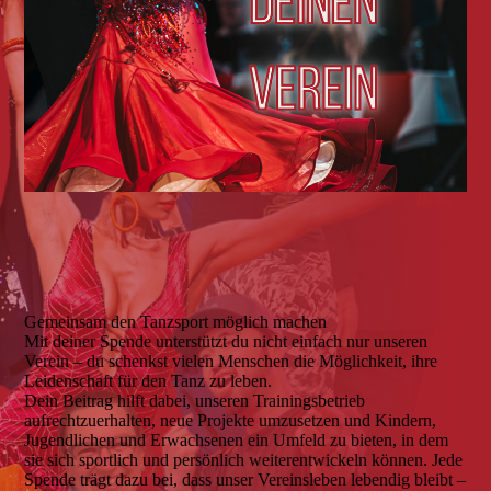
Gemeinsam den Tanzsport möglich machen
Mit deiner Spende unterstützt du nicht einfach nur unseren
Verein – du schenkst vielen Menschen die Möglichkeit, ihre
Leidenschaft für den Tanz zu leben.
Dein Beitrag hilft dabei, unseren Trainingsbetrieb
aufrechtzuerhalten, neue Projekte umzusetzen und Kindern,
Jugendlichen und Erwachsenen ein Umfeld zu bieten, in dem
sie sich sportlich und persönlich weiterentwickeln können. Jede
Spende trägt dazu bei, dass unser Vereinsleben lebendig bleibt –