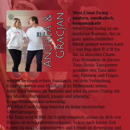
West Coast Swing –
modern, musikalisch,
kommunikativ
West Coast Swing ist ein
moderner Paartanz, der zu
ganz unterschiedlicher
Musik getanzt werden kann
– von Pop über R’n’B bis
hin zu aktuellen Charts.
Das Besondere an diesem
Tanz: Beide Tanzpartner
gestalten den Tanz aktiv
mit. Führung und Folgen
werden zu einem echten Austausch, bei dem Verbindung,
Kommunikation und Musikalität im Mittelpunkt stehen.
Jeder Tanz entsteht im Moment und wird zu einem Dialog mit
der Musik – individuell, kreativ und lebendig.
Keine Vorkenntnisse notwendig
Für West Coast Swing brauchst du keine tänzerischen
Vorerfahrungen.
Der Tanz wird Schritt für Schritt vermittelt, sodass du dich von
Beginn an sicher orientieren kannst. Schon nach kurzer Zeit
kannst du tanzen, improvisieren und Freude an Bewegung und