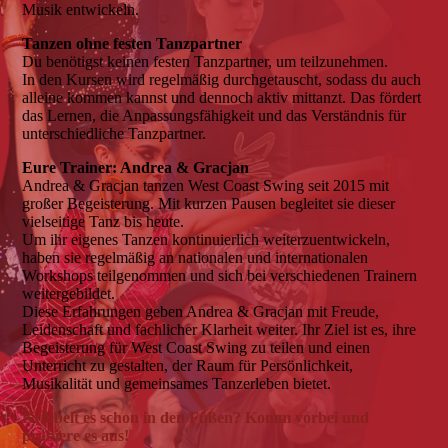
Musik entwickeln.
Tanzen ohne festen Tanzpartner
Du benötigst keinen festen Tanzpartner, um teilzunehmen.
In den Kursen wird regelmäßig durchgetauscht, sodass du auch
alleine kommen kannst und dennoch aktiv mittanzt. Das fördert
das Lernen, die Anpassungsfähigkeit und das Verständnis für
unterschiedliche Tanzpartner.
Eure Trainer: Andrea & Gracjan
Andrea & Gracjan tanzen West Coast Swing seit 2015 mit
großer Begeisterung. Mit kurzen Pausen begleitet sie dieser
vielseitige Tanz bis heute.
Um ihr eigenes Tanzen kontinuierlich weiterzuentwickeln,
haben sie regelmäßig an nationalen und internationalen
Workshops teilgenommen und sich bei verschiedenen Trainern
weitergebildet.
Diese Erfahrungen geben Andrea & Gracjan mit Freude,
Leidenschaft und fachlicher Klarheit weiter. Ihr Ziel ist es, ihre
Begeisterung für West Coast Swing zu teilen und einen
Unterricht zu gestalten, der Raum für Persönlichkeit,
Musikalität und gemeinsames Tanzerleben bietet.
Kribbelt es schon in den Füßen? Komm vorbei und
probiere es aus!