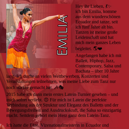
Hey ihr Lieben, 💃✨
ich bin Emilia, komme
aus dem wunderschönen
Ecuador und tanze, seit
ich fünf Jahre alt bin.
Tanzen ist meine große
Leidenschaft und hat
mich mein ganzes Leben
begleitet. 🌎❤️
Angefangen habe ich mit
Ballett, Hiphop, Jazz,
Contemporary, Salsa und
Bachata – über 10 Jahre
lang. Ich durfte an vielen Wettbewerben, Konzerten und
Veranstaltungen teilnehmen, was meine Liebe zum Tanz nur
noch stärker gemacht hat. 🎶🎭
2015 habe ich dann mein erstes Latein-Turnier gesehen – und
mich sofort verliebt. 😍 Für mich ist Latein die perfekte
Verbindung aus der Struktur und Eleganz des Balletts und der
Bewegungsfreiheit und Ausdruckskraft, die Salsa so einzigartig
macht. Seitdem gehört mein Herz ganz dem Latein-Tanz.
Ich hatte die Ehre, Vizenationalmeisterin in Ecuador und