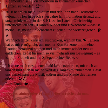
südamerikanische Vizemeisterin in lateinamerikanischen
Tänzen zu werden. 🏆✨
2018 hat mich mein Studium und der Tanz nach Deutschland
gebracht. Hier habe ich zwei Jahre lang Formation getanzt und
tanze mittlerweile in der S-Klasse im Latein. Gleichzeitig
unterrichte ich seit 10 Jahren Kinder und Erwachsene – das ist
meine Art, meine Leidenschaft zu teilen und weiterzugeben. 🩰
🌟
Wenn ich tanze, kann ich ausdrücken, wer ich bin. 💖 Tanzen
hat es mir ermöglicht, aus meiner Komfortzone und meiner
Routine herauszukommen und mich immer wieder neu zu
entdecken. Es ist für mich so viel mehr als nur Bewegung – es
ist pure Freiheit und ein Spiegel meiner Seele. ✨
Ich freue mich riesig, euch bald kennenzulernen, mit euch zu
tanzen und euch in meine Welt des Tanzes mitzunehmen. Lasst
uns gemeinsam die Musik spüren und die Magie des Tanzes
erleben! 💫🎵
Eure Emilia ❤️
Probetraining oder Fragen? Hier erreichst du uns.