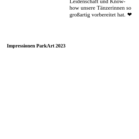
Leidenschaft und Know-
how unsere Tänzerinnen so
großartig vorbereitet hat. ❤
Impressionen ParkArt 2023
ParkArt Delmenhorst_25.08.23_084
ParkArt Delmenhorst_25.08.23_085
ParkArt Delmenhorst_25.08.23_086
ParkArt Delmenhorst_25.08.23_087
ParkArt Delmenhorst_25.08.23_088