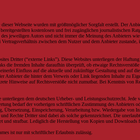
e dieser Webseite wurden mit größtmöglicher Sorgfalt erstellt. Der Anb
 bereitgestellten kostenlosen und frei zugänglichen journalistischen R
des jeweiligen Autors und nicht immer die Meinung des Anbieters wied
i Vertragsverhältnis zwischen dem Nutzer und dem Anbieter zustande, 
es Dritter (“externe Links”). Diese Websites unterliegen der Haftung d
nks die fremden Inhalte daraufhin überprüft, ob etwaige Rechtsverstöß
keinerlei Einfluss auf die aktuelle und zukünftige Gestaltung und auf di
der Anbieter die hinter dem Verweis oder Link liegenden Inhalte zu Eig
krete Hinweise auf Rechtsverstöße nicht zumutbar. Bei Kenntnis von R
lte unterliegen dem deutschen Urheber- und Leistungsschutzrecht. Jed
rtung bedarf der vorherigen schriftlichen Zustimmung des Anbieters ode
ung, Übersetzung, Einspeicherung, Verarbeitung bzw. Wiedergabe von I
und Rechte Dritter sind dabei als solche gekennzeichnet. Die unerlaubt
attet und strafbar. Lediglich die Herstellung von Kopien und Downloads 
es ist nur mit schriftlicher Erlaubnis zulässig.