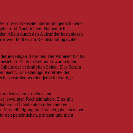
ieter dieser Webseite übernimmt jedoch keine
atgeber und Nachrichten. Namentlich
er. Allein durch den Aufruf der kostenlosen
insoweit fehlt es am Rechtsbindungswillen
er jeweiligen Betreiber. Der Anbieter hat bei
e bestehen. Zu dem Zeitpunkt waren keine
e Inhalte der verknüpften Seiten. Das Setzen
en macht. Eine ständige Kontrolle der
echtsverstößen werden jedoch derartige
e vom deutschen Urheber- und
r jeweiligen Rechteinhabers. Dies gilt
nhalten in Datenbanken oder anderen
e Vervielfältigung oder Weitergabe einzelner
für den persönlichen, privaten und nicht