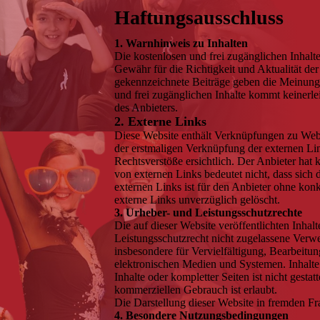
Haftungsausschluss
1. Warnhinweis zu Inhalten
Die kostenlosen und frei zugänglichen Inhalt
Gewähr für die Richtigkeit und Aktualität der
gekennzeichnete Beiträge geben die Meinung 
und frei zugänglichen Inhalte kommt keinerle
des Anbieters.
2. Externe Links
Diese Website enthält Verknüpfungen zu Websit
der erstmaligen Verknüpfung der externen Li
Rechtsverstöße ersichtlich. Der Anbieter hat 
von externen Links bedeutet nicht, dass sich 
externen Links ist für den Anbieter ohne kon
externe Links unverzüglich gelöscht.
3. Urheber- und Leistungsschutzrechte
Die auf dieser Website veröffentlichten Inha
Leistungsschutzrecht nicht zugelassene Verwe
insbesondere für Vervielfältigung, Bearbeit
elektronischen Medien und Systemen. Inhalte 
Inhalte oder kompletter Seiten ist nicht gest
kommerziellen Gebrauch ist erlaubt.
Die Darstellung dieser Website in fremden Fram
4. Besondere Nutzungsbedingungen