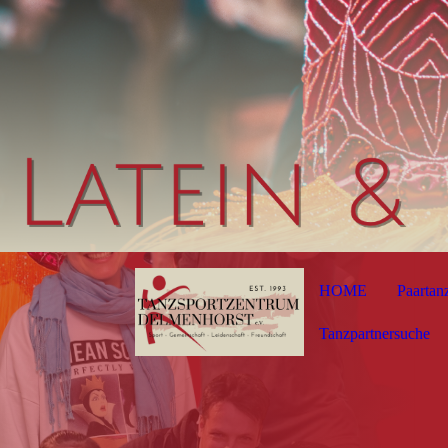
HOME
Paartan
Tanzpartnersuche