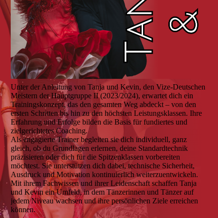
Unter der Anleitung von Tanja und Kevin, den Vize-Deutschen
Meistern der Hauptgruppe II (2023/2024), erwartet dich ein
Trainingskonzept, das den gesamten Weg abdeckt – von den
ersten Schritten bis hin zu den höchsten Leistungsklassen. Ihre
Erfahrung und Erfolge bilden die Basis für fundiertes und
zielgerichtetes Coaching.
Als engagierte Trainer begleiten sie dich individuell, ganz
gleich, ob du Grundlagen erlernen, deine Standardtechnik
präzisieren oder dich für die Spitzenklassen vorbereiten
möchtest. Sie unterstützen dich dabei, technische Sicherheit,
Ausdruck und Motivation kontinuierlich weiterzuentwickeln.
Mit ihrem Fachwissen und ihrer Leidenschaft schaffen Tanja
und Kevin ein Umfeld, in dem Tänzerinnen und Tänzer auf
jedem Niveau wachsen und ihre persönlichen Ziele erreichen
können.