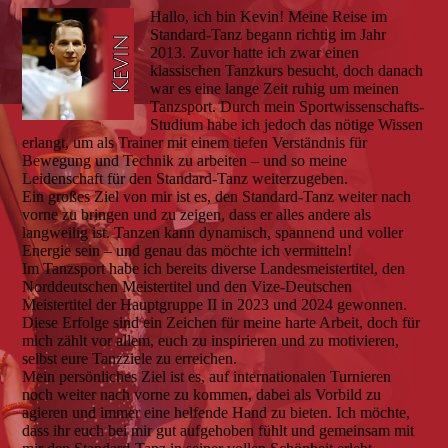
Hallo, ich bin Kevin! Meine Reise im
Standard-Tanz begann richtig im Jahr
2013. Zuvor hatte ich zwar einen
klassischen Tanzkurs besucht, doch danach
war es eine lange Zeit ruhig um meinen
Tanzsport. Durch mein Sportwissenschafts-
Studium habe ich jedoch das nötige Wissen
erlangt, um als Trainer mit einem tiefen Verständnis für
Bewegung und Technik zu arbeiten – und so meine
Leidenschaft für den Standard-Tanz weiterzugeben.
Ein großes Ziel von mir ist es, den Standard-Tanz weiter nach
vorne zu bringen und zu zeigen, dass er alles andere als
langweilig ist. Tanzen kann dynamisch, spannend und voller
Energie sein – und genau das möchte ich vermitteln!
Im Tanzsport habe ich bereits diverse Landesmeistertitel, den
Norddeutschen Meistertitel und den Vize-Deutschen
Meistertitel der Hauptgruppe II in 2023 und 2024 gewonnen.
Diese Erfolge sind ein Zeichen für meine harte Arbeit, doch für
mich zählt vor allem, euch zu inspirieren und zu motivieren,
selbst eure Tanzziele zu erreichen.
Mein persönliches Ziel ist es, auf internationalen Turnieren
noch weiter nach vorne zu kommen, dabei als Vorbild zu
agieren und immer eine helfende Hand zu bieten. Ich möchte,
dass ihr euch bei mir gut aufgehoben fühlt und gemeinsam mit