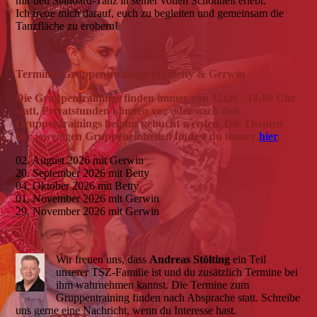
mir den Standard-Tanz in seiner vollen Schönheit erlebt.
Ich freue mich darauf, euch zu begleiten und gemeinsam die
Tanzfläche zu erobern!
Termine: Gruppentrainings bei Betty & Gerwin
Die Gruppentrainings finden immer von 12:30 - 14:00 Uhr
statt, Privatstunden können vor oder nach den
Gruppentrainings bei uns gebucht werden. Die Themen
der jeweiligen Gruppeneinheiten findest du immer
hier
.
02. August 2026 mit Gerwin
20. September 2026 mit Betty
04. Oktober 2026 mit Betty
01. November 2026 mit Gerwin
29. November 2026 mit Gerwin
Wir freuen uns, dass
Andreas Stölting
ein Teil
unserer TSZ-Familie ist und du zusätzlich Termine bei
ihm wahrnehmen kannst. Die Termine zum
Gruppentraining finden nach Absprache statt. Schreibe
uns gerne eine Nachricht, wenn du Interesse hast.