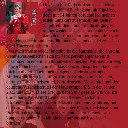
Hey! Ich bin Tanja und tanze, seit ich 4
Jahre alt bin. Alles begann mit Hip-Hop,
doch mit 14 Jahren besuchte ich meinen
ersten Tanzkurs zusammen mit meinen
Schulfreunden – und von da an ging es
immer weiter. Mit 16 Jahren entdeckte ich
dann den Turniersport und war sofort von
der Leidenschaft und dem filigranen Zusammenspiel zwischen
zwei Tänzern fasziniert.
Was mich immer wieder antreibt, ist die Harmonie, die entsteht,
wenn zwei Menschen sich im Tanz perfekt ergänzen und
zusammen in einem Rhythmus verschmelzen. Auf meinem Weg
habe ich mich stets von Weltklassetänzern inspirieren lassen, die
mich motiviert haben, meine eigenen Ziele zu verfolgen.
Mittlerweile kann ich auf großartige Erfolge zurückblicken,
darunter Landesmeistertitel, Norddeutsche Meistertitel und der
deutsche Vizemeistertitel der Hauptgruppe II S in den Jahren
2023 und 2024. Diese Erfolge haben mir gezeigt, wie viel ich
durch harte Arbeit und Leidenschaft erreichen kann.
Ich freue mich darauf, mein Wissen und meine Erfahrung mit
euch zu teilen und euch dabei zu unterstützen, die Eleganz und
Präzision des Standard-Tanzes zu entdecken. Gemeinsam
können wir eure Tanzfähigkeiten auf das nächste Level
bringen!