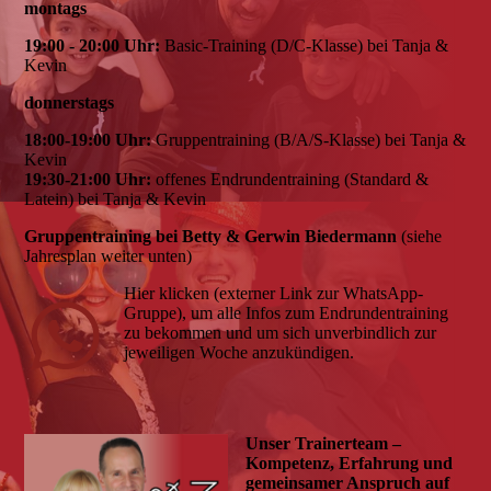
montags
19:00 - 20:00 Uhr:
Basic-Training (D/C-Klasse) bei Tanja &
Kevin
donnerstags
18:00-19:00 Uhr:
Gruppentraining (B/A/S-Klasse) bei Tanja &
Kevin
19:30-21:00 Uhr:
offenes Endrundentraining (Standard &
Latein) bei Tanja & Kevin
Gruppentraining bei Betty & Gerwin Biedermann
(siehe
Jahresplan weiter unten)
Hier klicken (externer Link zur WhatsApp-
Gruppe), um alle Infos zum Endrundentraining
zu bekommen und um sich unverbindlich zur
jeweiligen Woche anzukündigen.
Unser Trainerteam –
Kompetenz, Erfahrung und
gemeinsamer Anspruch auf