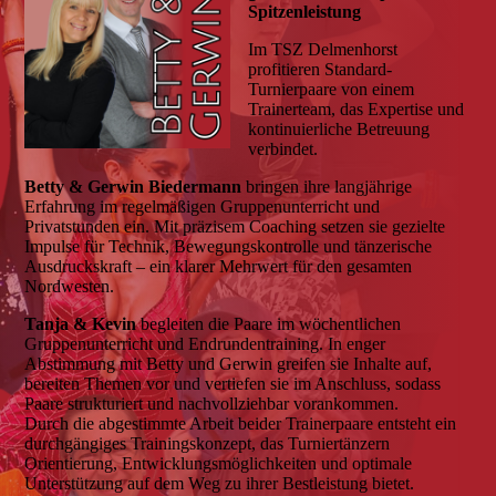
Spitzenleistung
Im TSZ Delmenhorst
profitieren Standard-
Turnierpaare von einem
Trainerteam, das Expertise und
kontinuierliche Betreuung
verbindet.
Betty & Gerwin Biedermann
bringen ihre langjährige
Erfahrung im regelmäßigen Gruppenunterricht und
Privatstunden ein. Mit präzisem Coaching setzen sie gezielte
Impulse für Technik, Bewegungskontrolle und tänzerische
Ausdruckskraft – ein klarer Mehrwert für den gesamten
Nordwesten.
Tanja & Kevin
begleiten die Paare im wöchentlichen
Gruppenunterricht und Endrundentraining. In enger
Abstimmung mit Betty und Gerwin greifen sie Inhalte auf,
bereiten Themen vor und vertiefen sie im Anschluss, sodass
Paare strukturiert und nachvollziehbar vorankommen.
Durch die abgestimmte Arbeit beider Trainerpaare entsteht ein
durchgängiges Trainingskonzept, das Turniertänzern
Orientierung, Entwicklungsmöglichkeiten und optimale
Unterstützung auf dem Weg zu ihrer Bestleistung bietet.